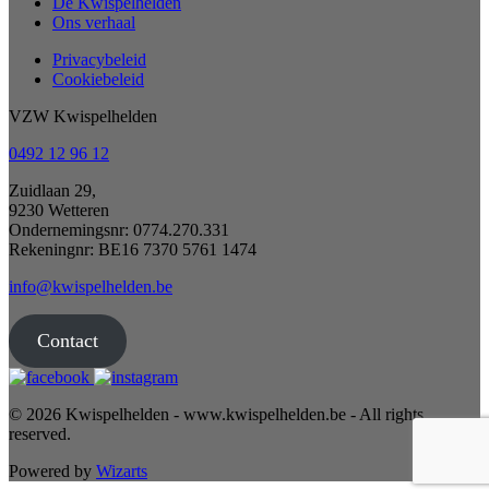
De Kwispelhelden
Ons verhaal
Privacybeleid
Cookiebeleid
VZW Kwispelhelden
0492 12 96 12
Zuidlaan 29,
9230 Wetteren
Ondernemingsnr: 0774.270.331
Rekeningnr: BE16 7370 5761 1474
info@kwispelhelden.be
Contact
© 2026 Kwispelhelden - www.kwispelhelden.be - All rights
reserved.
Powered by
Wizarts